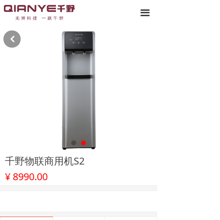
끀
낒
千野物联商用机S2
¥
8990.00