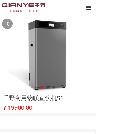
끀
낒
千野商用物联直饮机S1
¥
19900.00