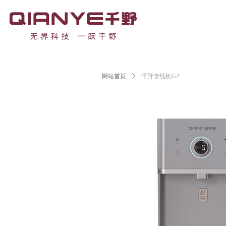
Control Render Error!ControlType:productSl
网站首页
ꄲ
千野管线机G2