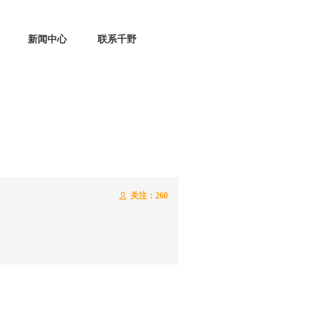
新闻中心
联系千野
e:productSlideBind Error:未将对象引用设置到对象的实例。
关注：
260
ꄑ